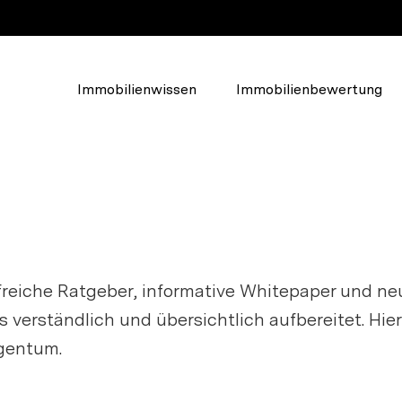
Immobilienwissen
Immobilienbewertung
Über Walde
Das Unternehmen
lden, um
Unser Team
u erstellen.
Soziales Engagement
freiche Ratgeber, informative Whitepaper und n
Karriere und Jobs
es verständlich und übersichtlich aufbereitet. Hie
gentum.