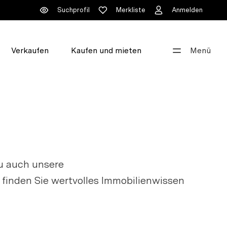
Suchprofil
Merkliste
Anmelden
Verkaufen
Kaufen und mieten
Menü
Gut beraten
+41 44 396 60 60
info@walde.ch
Unsere Standorte
eu auch unsere
r finden Sie wertvolles Immobilienwissen