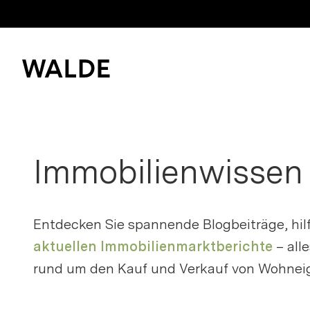
Immobilienwelt
Immobilienwissen
Immobilienwissen
Bitte anme
Kaufen und mieten
Merkliste z
Verkaufen
Entdecken Sie spannende Blogbeiträge, hil
Erfolgsgeschichten
aktuellen Immobilienmarktberichte
– all
Login
rund um den Kauf und Verkauf von Wohnei