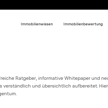
Immobilienwissen
Immobilienbewertung
Über Walde
Das Unternehmen
lden, um
Unser Team
u erstellen.
Soziales Engagement
freiche Ratgeber, informative Whitepaper und n
Karriere und Jobs
es verständlich und übersichtlich aufbereitet. Hie
gentum.