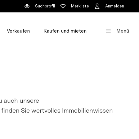
Suchprofil
Merkliste
Anmelden
Verkaufen
Kaufen und mieten
Menü
Gut beraten
+41 44 396 60 60
info@walde.ch
Unsere Standorte
eu auch unsere
r finden Sie wertvolles Immobilienwissen