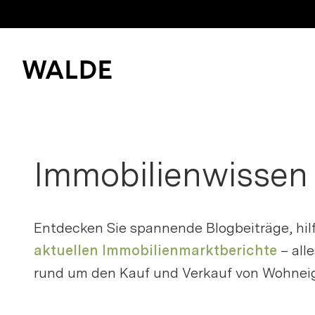
Immobilienwelt
Immobilienwissen
Immobilienwissen
Bitte anme
Kaufen und mieten
Merkliste z
Verkaufen
Entdecken Sie spannende Blogbeiträge, hil
Erfolgsgeschichten
aktuellen Immobilienmarktberichte
– all
Login
rund um den Kauf und Verkauf von Wohnei