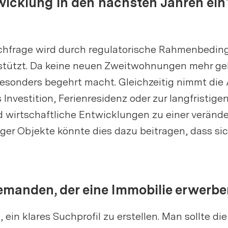
wicklung in den nächsten Jahren ein
chfrage wird durch regulatorische Rahmenbedin
tützt. Da keine neuen Zweitwohnungen mehr geb
sonders begehrt macht. Gleichzeitig nimmt die At
s Investition, Ferienresidenz oder zur langfristi
nd wirtschaftliche Entwicklungen zu einer veränd
er Objekte könnte dies dazu beitragen, dass sich 
 jemanden, der eine Immobilie erwer
, ein klares Suchprofil zu erstellen. Man sollte 