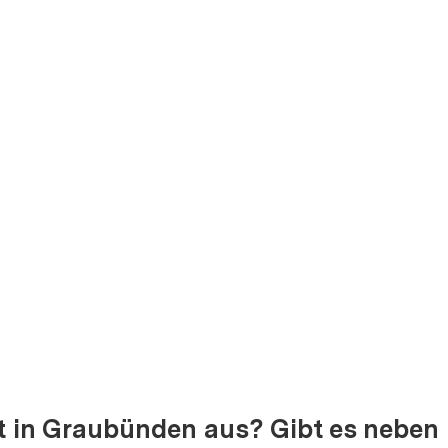
und regionale Dynamik
ia Link
Link kopieren
irekt teilen
t in Graubünden aus? Gibt es neben 