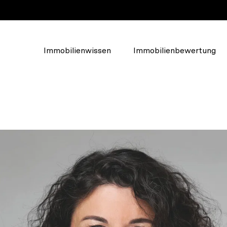
Immobilienwissen
Immobilienbewertung
Über Walde
Das Unternehmen
lden, um
Unser Team
u erstellen.
Soziales Engagement
Karriere und Jobs