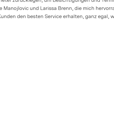
lometer zurücklegen, um Besichtigungen und Ter
le Manojlovic und Larissa Brenn, die mich hervor
unden den besten Service erhalten, ganz egal, w
Immobilienmarkt Graubünden:
Herausforderungen, Chancen