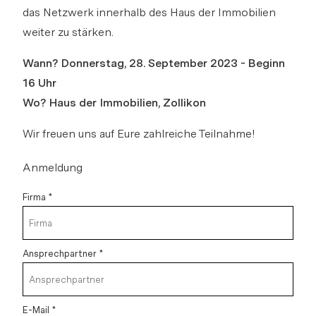
das Netzwerk innerhalb des Haus der Immobilien
weiter zu stärken.
Wann? Donnerstag, 28. September 2023 - Beginn
Anmeldung zur Teilnahme am
16 Uhr
OPEN DAY
Wo? Haus der Immobilien, Zollikon
Bitte anmelden, um Merkliste zu
Via Link
erstellen.
Wir freuen uns auf Eure zahlreiche Teilnahme!
Anmeldung
Login
Firma *
Link kopieren
Ansprechpartner *
Direkt teilen
E-Mail *