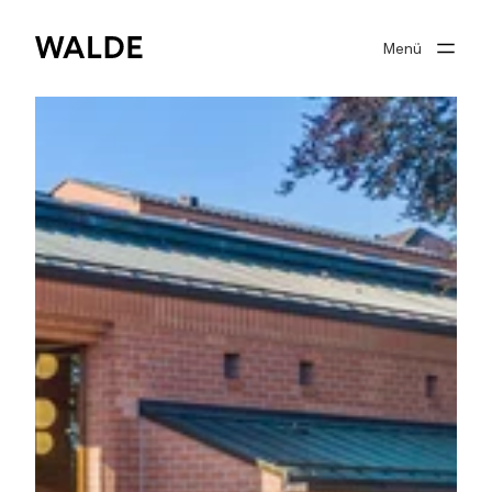
Menü
Immobilienwelt
Immobilienwissen
Über Walde
Gut beraten
Suchprofil
0
Merkliste
Anmelden