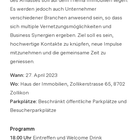
des Anlasses soll auf dem Thema Immobilien liegen.
Es werden jedoch auch Unternehmer
verschiedener Branchen anwesend sein, so dass
sich multiple Vernetzungsmöglichkeiten und
Business Synergien ergeben. Ziel soll es sein,
hochwertige Kontakte zu knüpfen, neue Impulse
Netzwerkanlass: Reach und Walde
mitzunehmen und die gemeinsame Zeit zu
Immobilien
geniessen.
Bitte anmelden, um Merkliste zu
Via Link
erstellen.
Wann:
27. April 2023
Wo:
Haus der Immobilien, Zollikerstrasse 65, 8702
Login
Zollikon
Parkplätze:
Beschränkt öffentliche Parkplätze und
Besucherparkplätze
Link kopieren
Programm
Direkt teilen
18.00 Uhr
Eintreffen und Welcome Drink