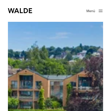
Menü
Immobilienwelt
Immobilienwissen
Über Walde
Gut beraten
Suchprofil
0
Merkliste
Anmelden