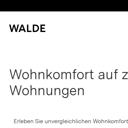
Immobilienwelt
Immobilienwissen
Bitte anme
Wohnkomfort auf z
Kaufen und mieten
Merkliste z
Wohnungen
Verkaufen
Erfolgsgeschichten
Login
Erleben Sie unvergleichlichen Wohnkomfor