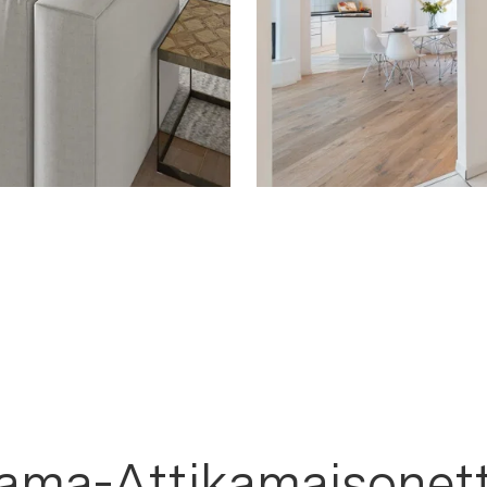
Wohnungen
ia Link
Link kopieren
irekt teilen
ama-Attikamaisonett