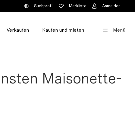
Suchprofil
Merkliste
Anmelden
Verkaufen
Kaufen und mieten
Menü
Gut beraten
+41 44 396 60 60
önsten Maisonette-
info@walde.ch
Unsere Standorte