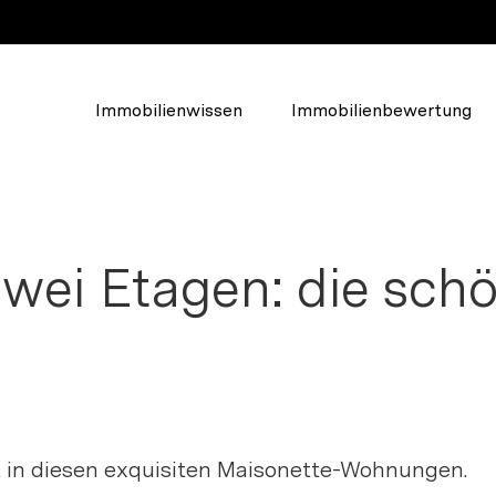
Immobilienwissen
Immobilienbewertung
Über Walde
Das Unternehmen
lden, um
wei Etagen: die sch
Unser Team
u erstellen.
Soziales Engagement
Karriere und Jobs
t in diesen exquisiten Maisonette-Wohnungen.