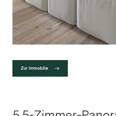
V
D
Zur Immobilie
5.5-Zimmer-Panor