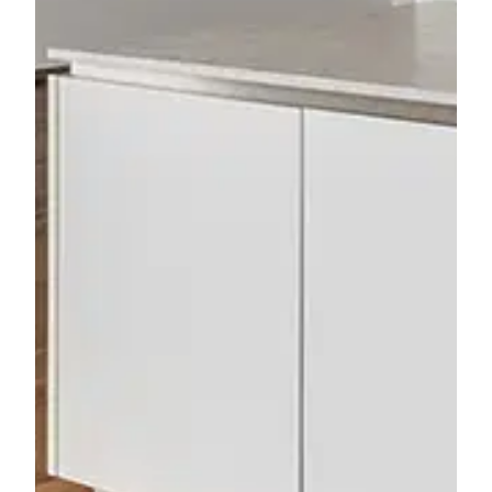
Für Details bitte
registrieren
Nach Ihrer Registrierung können Sie alle
verfügbaren Informationen wie Dokumentationen,
Grundrisse und Touren zum Download freischalten
sowie Suchprofile erstellen.
Haben Sie bereits ein Konto?
Anmelden