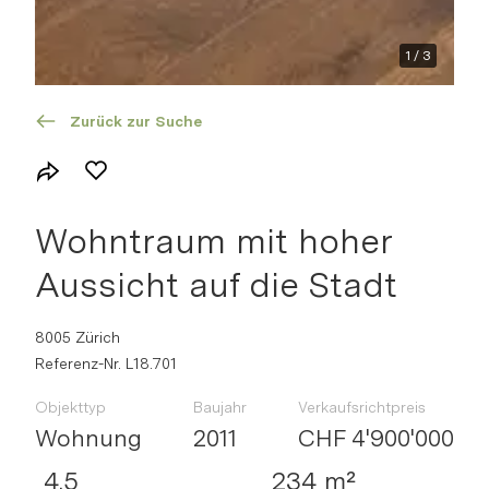
1
/
3
Zurück zur Suche
Wohntraum mit hoher
Aussicht auf die Stadt
8005 Zürich
Referenz-Nr. L18.701
Objekttyp
Baujahr
Verkaufsrichtpreis
Wohnung
2011
CHF 4'900'000
4.5
234 m²