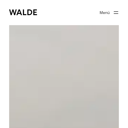
Menü
Immobilienwelt
Immobilienwissen
Über Walde
Gut beraten
Suchprofil
0
Merkliste
Anmelden