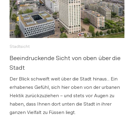
Wohntraum mit hoher Aussicht
s
auf die Stadt
Bitte anmelden, um Merkliste zu
Stadtsicht
Via Link
erstellen.
Beeindruckende Sicht von oben über die
Stadt
Login
Der Blick schweift weit über die Stadt hinaus... Ein
erhabenes Gefühl, sich hier oben von der urbanen
Link kopieren
Hektik zurückzuziehen – und stets vor Augen zu
haben, dass Ihnen dort unten die Stadt in ihrer
Direkt teilen
ganzen Vielfalt zu Füssen liegt.