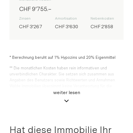
CHF 9'755.–
Zinsen
Amortisation
Nebenkosten
CHF 3'267
CHF 3'630
CHF 2'858
* Berechnung beruht auf 1% Hypozins und 20% Eigenmittel
** Die monatlichen Kosten haben rein informativen und
unverbindlichen Charakter. Sie setzen sich zusammen aus
Angaben des Benutzers sowie Richtwerten und Annahmen.
Walde Immobilien übernimmt keine Verantwortung für die
Vollständigkeit und die Richtigkeit der Angaben sowie für die
weiter lesen
Berechnungsergebnisse. Jährliche Nebenkosten sind mit 0.7%
des Kaufpreises berechnet. Bei einer Finanzierung von mehr
als zwei Dritteln des Kaufpreises muss die Schuld innerhalb
von 15 Jahren auf zwei Drittel des Kaufpreises amortisiert
werden
Hat diese Immobilie Ihr