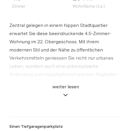
Zimmer
Wohnfläche (ca.)
Zentral gelegen in einem hippen Stadtquartier
erwartet Sie diese beeindruckende 4.5-Zimmer-
Wohnung im 22. Obergeschoss. Mit ihrem
modernen Stil und der Nähe zu öffentlichen
Verkehrsmitteln geniessen Sie nicht nur urbanes
Leben, sondern auch eine unkomplizierte
Anbindung zum Hauptbahnhof und zum Flughafen.
weiter lesen
Beim Betreten begeistert der lichtdurchflutete
Wohn-Ess-Bereich, der durch raumhohe Fenster ein
Gefühl von Weite vermittelt. Die hochwertige
Gaggenau-Küche, ausgestattet mit Nussbaum-
Küchenschränken und einer eleganten
Einen Tiefgaragenparkplatz