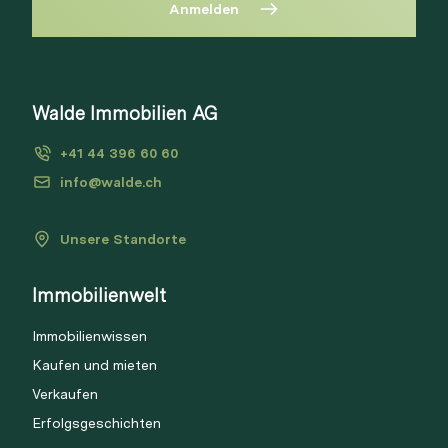
Anmelden
Diese Immobilie ist nicht mehr
verfügbar
Bitte anmelden, um Merkliste zu
Walde Immobilien AG
Via Link
erstellen.
+41 44 396 60 60
Login
info@walde.ch
Unsere Standorte
Link kopieren
Immobilienwelt
Direkt teilen
Immobilienwissen
Kaufen und mieten
Verkaufen
Erfolgsgeschichten