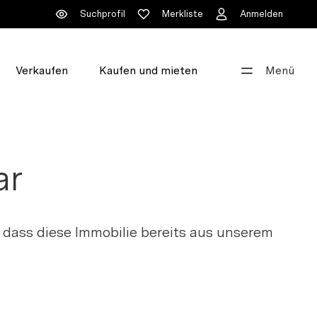
Suchprofil
Merkliste
Anmelden
Verkaufen
Kaufen und mieten
Menü
Gut beraten
+41 44 396 60 60
ar
info@walde.ch
Unsere Standorte
 dass diese Immobilie bereits aus unserem