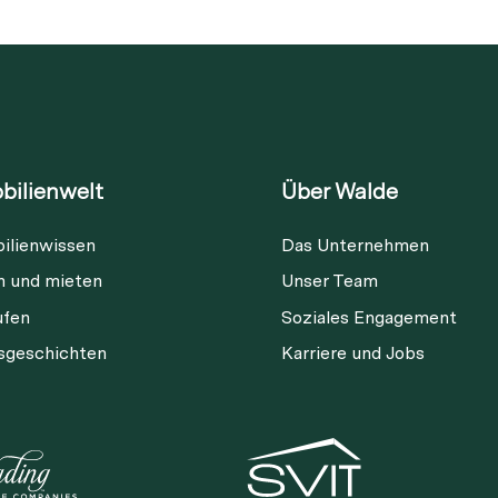
bilienwelt
Über Walde
ilienwissen
Das Unternehmen
Diese Immobilie ist nicht mehr
n und mieten
Unser Team
verfügbar
ufen
Soziales Engagement
gsgeschichten
Karriere und Jobs
ia Link
Link kopieren