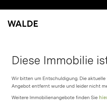
Immobilienwelt
Immobilienwissen
Diese Immobilie is
Bitte anme
Kaufen und mieten
Merkliste z
Verkaufen
Wir bitten um Entschuldigung. Die aktuelle
Erfolgsgeschichten
Angebot entfernt wurde und leider nicht me
Login
Weitere Immobilienangebote finden Sie
hier