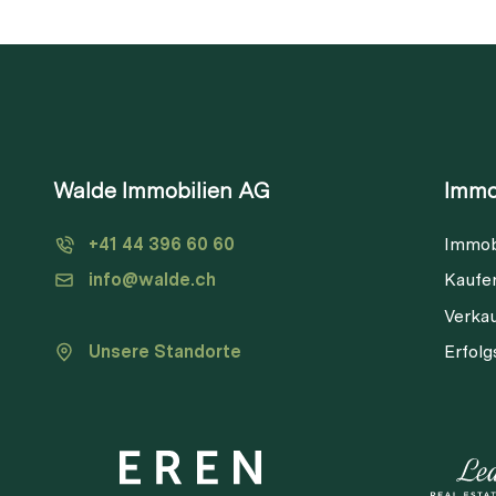
Walde Immobilien AG
Immo
+41 44 396 60 60
Immob
info@walde.ch
Kaufe
Verka
Unsere Standorte
Erfol
V