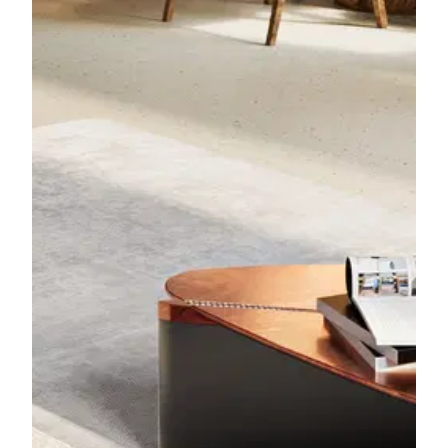
Für Details bitte
registrieren
Nach Ihrer Registrierung können Sie alle
verfügbaren Informationen wie Dokumentationen
und Grundrisse zum Download freischalten sowie
Suchprofile erstellen.
Haben Sie bereits ein Konto?
Anmelden
Dokumentation