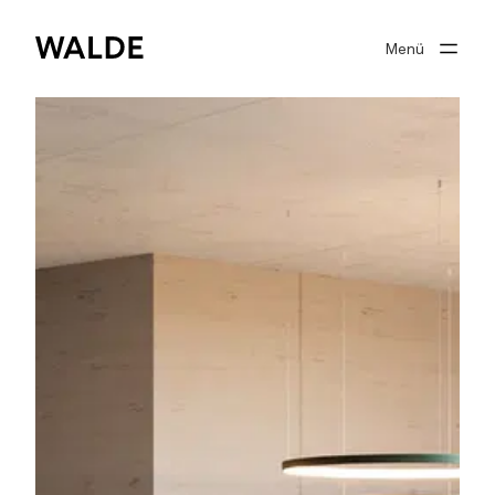
Menü
Immobilienwelt
Immobilienwissen
Über Walde
Gut beraten
Suchprofil
0
Merkliste
Anmelden