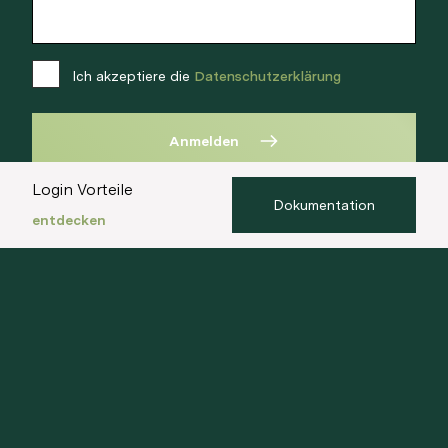
Ich akzeptiere die
Datenschutzerklärung
Anmelden
Login Vorteile
Dokumentation
entdecken
Walde Immobilien AG
+41 44 396 60 60
info@walde.ch
Unsere Standorte