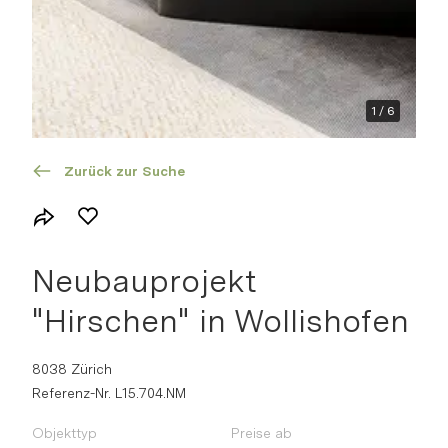
Grundriss
Suchprofil
1
/
6
Zur Dokumentation
Zurück zur Suche
Neubauprojekt
"Hirschen" in Wollishofen
8038 Zürich
Referenz-Nr. L15.704.NM
Objekttyp
Preise ab