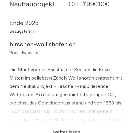
Neubauprojekt
CHF 1'990'000
Ende 2028
Bezugstermin
hirschen-wollishofen.ch
Projektwebsite
Die Stadt vor der Haustür, der See um die Ecke:
Mitten im beliebten Zürich-Wollishofen entsteht mit
dem Neubauprojekt «Hirschen» inspirierender
Wohnraum. An diesem geschichtsträchtigen Ort,
wo einst das Gemeindehaus stand und von 1858 bis
1957 das Gasthaus «Zum Hirschen» mit seinem
prächtigen Festsaal Gäste empfing, wachsen heute
20 komfortable Wohnungen mit 2.5 oder 3.5
weiter lesen