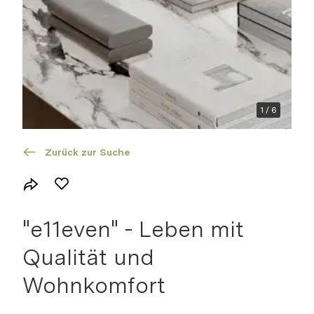
Grundriss
Suchprofil
1
/
6
Zur Dokumentation
Zurück zur Suche
"e11even" - Leben mit
Qualität und
Wohnkomfort