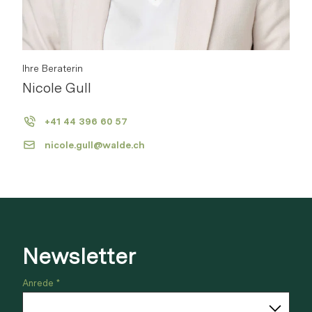
Ihre Beraterin
Nicole Gull
+41 44 396 60 57
nicole.gull@walde.ch
Newsletter
Anrede *