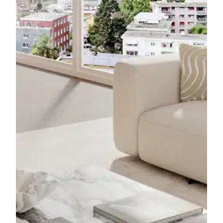
Für Details bitte
registrieren
Nach Ihrer Registrierung können Sie alle
verfügbaren Informationen wie Dokumentationen
und Grundrisse zum Download freischalten sowie
Suchprofile erstellen.
Haben Sie bereits ein Konto?
Anmelden
Dokumentation