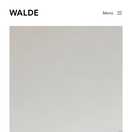
Menü
Immobilienwelt
Immobilienwissen
Über Walde
Gut beraten
Suchprofil
0
Merkliste
Anmelden