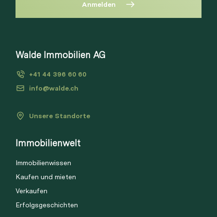
Anmelden
Diese Immobilie ist nicht mehr
verfügbar
Bitte anmelden, um Merkliste zu
Walde Immobilien AG
Via Link
erstellen.
+41 44 396 60 60
Login
info@walde.ch
Unsere Standorte
Link kopieren
Immobilienwelt
Direkt teilen
Immobilienwissen
Kaufen und mieten
Verkaufen
Erfolgsgeschichten