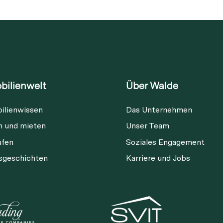
bilienwelt
Über Walde
ilienwissen
Das Unternehmen
Diese Immobilie ist nicht mehr
n und mieten
Unser Team
verfügbar
ufen
Soziales Engagement
gsgeschichten
Karriere und Jobs
ia Link
Link kopieren