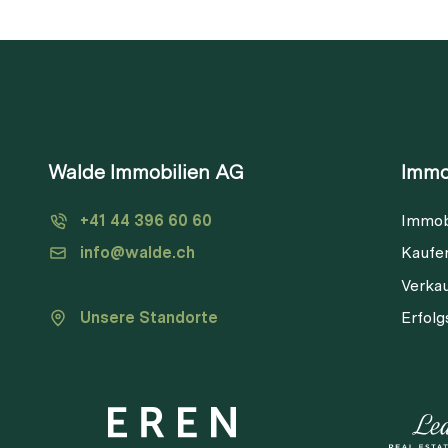
Walde Immobilien AG
Immo
+41 44 396 60 60
Immob
info@walde.ch
Kaufe
Verka
Unsere Standorte
Erfol
V