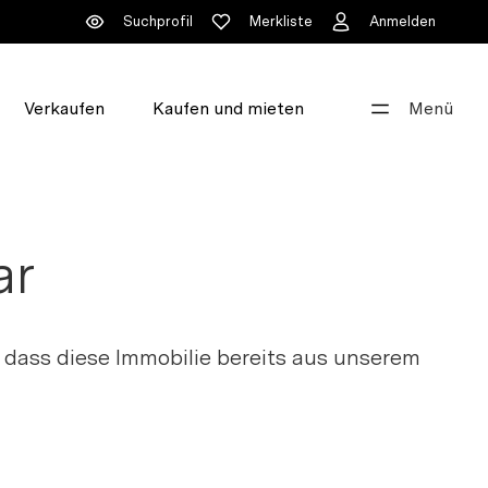
Suchprofil
Merkliste
Anmelden
Verkaufen
Kaufen und mieten
Menü
Gut beraten
+41 44 396 60 60
ar
info@walde.ch
Unsere Standorte
 dass diese Immobilie bereits aus unserem