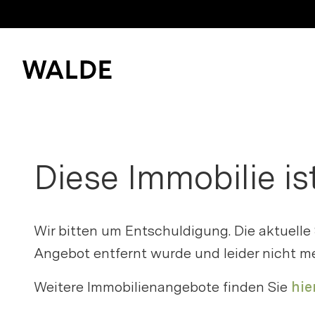
Immobilienwelt
Immobilienwissen
Diese Immobilie is
Bitte anme
Kaufen und mieten
Merkliste z
Verkaufen
Wir bitten um Entschuldigung. Die aktuelle
Erfolgsgeschichten
Angebot entfernt wurde und leider nicht me
Login
Weitere Immobilienangebote finden Sie
hier