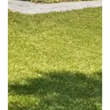
Haben Sie bereits ein Konto?
Anmelden
Dokumentation
Grundriss
Virtuelle Tour
Suchprofil
Zur Dokumentation