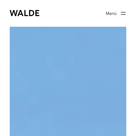
Menü
Immobilienwelt
Immobilienwissen
Über Walde
Gut beraten
Suchprofil
0
Merkliste
Anmelden