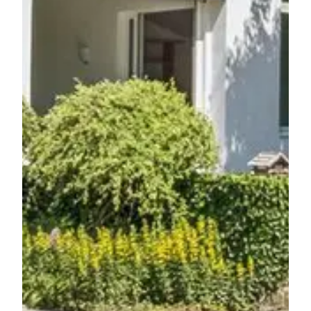
Für Details bitte
registrieren
Nach Ihrer Registrierung können Sie alle
verfügbaren Informationen wie Dokumentationen,
Grundrisse und Touren zum Download freischalten
sowie Suchprofile erstellen.