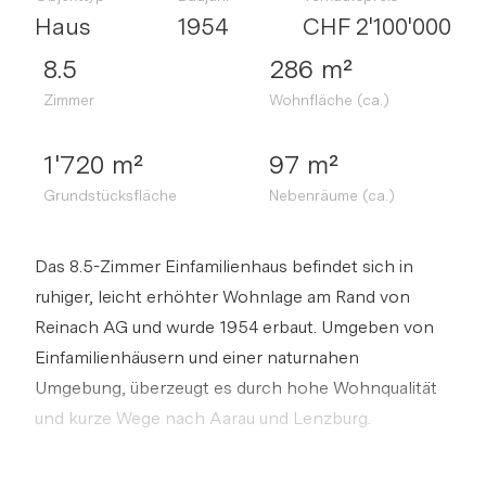
Haus
1954
CHF 2'100'000
8.5
286 m²
Zimmer
Wohnfläche (ca.)
1'720 m²
97 m²
Grundstücksfläche
Nebenräume (ca.)
Das 8.5-Zimmer Einfamilienhaus befindet sich in
ruhiger, leicht erhöhter Wohnlage am Rand von
Reinach AG und wurde 1954 erbaut. Umgeben von
Einfamilienhäusern und einer naturnahen
Umgebung, überzeugt es durch hohe Wohnqualität
und kurze Wege nach Aarau und Lenzburg.
Die aussergewöhnliche Architektur verleiht der