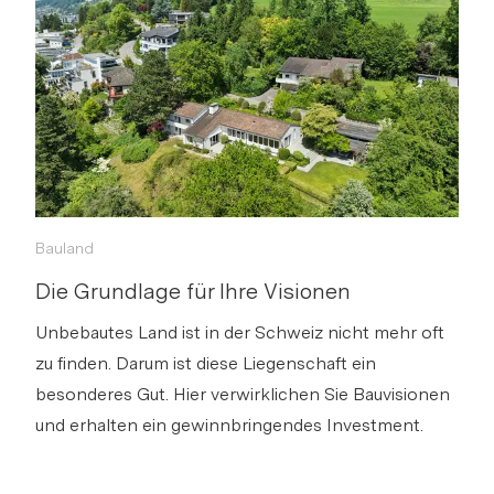
ein Zuhause, sondern auch Entwicklungspotenzial
mit einem unbebauten Teil der Parzelle von rund
1'200 m².
Wohntraum mit Wintergarten und
Cheminée
s
Bitte anmelden, um Merkliste zu
Bauland
Via Link
erstellen.
Die Grundlage für Ihre Visionen
Login
Unbebautes Land ist in der Schweiz nicht mehr oft
zu finden. Darum ist diese Liegenschaft ein
Link kopieren
besonderes Gut. Hier verwirklichen Sie Bauvisionen
und erhalten ein gewinnbringendes Investment.
Direkt teilen