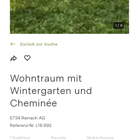
1
/
9
Zurück zur Suche
Wohntraum mit
Wintergarten und
Cheminée
5734 Reinach AG
Referenz-Nr. L18.692
Objekttyp
Baujahr
Verkaufspreis