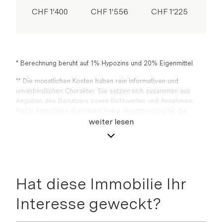
CHF 1'400
CHF 1'556
CHF 1'225
* Berechnung beruht auf 1% Hypozins und 20% Eigenmittel
** Die monatlichen Kosten haben rein informativen und
unverbindlichen Charakter. Sie setzen sich zusammen aus
Angaben des Benutzers sowie Richtwerten und Annahmen.
Walde Immobilien übernimmt keine Verantwortung für die
Vollständigkeit und die Richtigkeit der Angaben sowie für die
weiter lesen
Berechnungsergebnisse. Jährliche Nebenkosten sind mit 0.7%
des Kaufpreises berechnet. Bei einer Finanzierung von mehr
als zwei Dritteln des Kaufpreises muss die Schuld innerhalb
von 15 Jahren auf zwei Drittel des Kaufpreises amortisiert
werden
Hat diese Immobilie Ihr
Interesse geweckt?