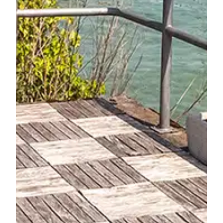
Für Details bitte
registrieren
Nach Ihrer Registrierung können Sie alle
verfügbaren Informationen wie Dokumentationen,
Grundrisse und Touren zum Download freischalten
sowie Suchprofile erstellen.
Haben Sie bereits ein Konto?
Anmelden
Dokumentation
Grundriss