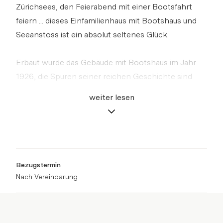
Zürichsees, den Feierabend mit einer Bootsfahrt
feiern ... dieses Einfamilienhaus mit Bootshaus und
Seeanstoss ist ein absolut seltenes Glück.
Erbaut wurde das Gebäude mit Bootshaus im Jahr
1926, die Spuren seiner reichen Geschichte sind
sichtbar. Um es aus dem Dornröschenschlaf zu
weiter lesen
wecken, bietet sich eine umfassende Sanierung an.
Auch ein Aus- oder ein Neubau sind denkbar. Dabei
können Sie die nutzbare Wohnfläche erheblich
vergrössern und sich ein exklusives Bijou am See
schaffen.
Bezugstermin
Nach Vereinbarung
Die Umgebung ist ruhig und privilegiert, geschickt
gepflanzte Bäume bieten Privatsphäre vom
Nachbargrundstück.