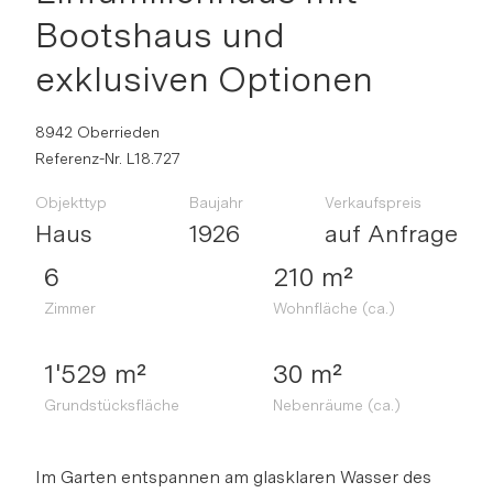
Bootshaus und
exklusiven Optionen
8942 Oberrieden
Referenz-Nr. L18.727
Objekttyp
Baujahr
Verkaufspreis
Haus
1926
auf Anfrage
6
210 m²
Zimmer
Wohnfläche (ca.)
1'529 m²
30 m²
Grundstücksfläche
Nebenräume (ca.)
Im Garten entspannen am glasklaren Wasser des