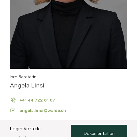
Ihre Beraterin
Angela Linsi
+41 44 722 61 07
angela.linsi@walde.ch
Login Vorteile
Referenz-Nr. L18.727
Dokumentation