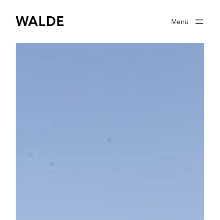
Menü
Immobilienwelt
Immobilienwissen
Über Walde
Gut beraten
Suchprofil
0
Merkliste
Anmelden