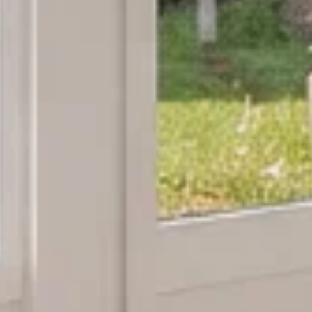
Fernsicht
ia Link
Link kopieren
irekt teilen