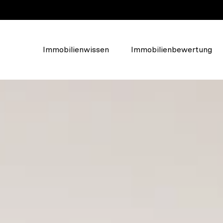
Immobilienwissen
Immobilienbewertung
Über Walde
Das Unternehmen
lden, um
Unser Team
u erstellen.
Soziales Engagement
Karriere und Jobs