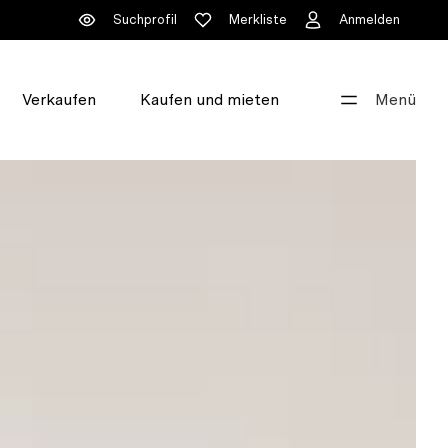
Suchprofil
Merkliste
Anmelden
Verkaufen
Kaufen und mieten
Menü
Gut beraten
+41 44 396 60 60
info@walde.ch
Unsere Standorte