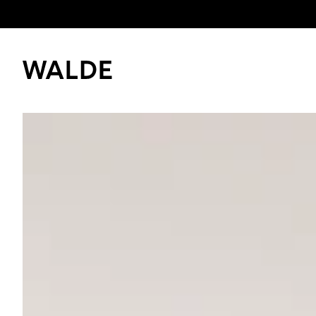
Immobilienwelt
Immobilienwissen
Bitte anme
Kaufen und mieten
Merkliste z
Verkaufen
Erfolgsgeschichten
Login