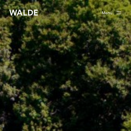
Menü
Verkaufen
Kaufen
Unser Team
zu Walde Immobilien
Suchprofil
Anmelden