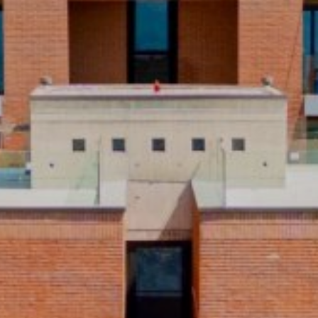
Haben Sie bereits ein Konto?
Anmelden
Dokumentation
Grundriss
Virtuelle Tour
Suchprofil
Zur Dokumentation