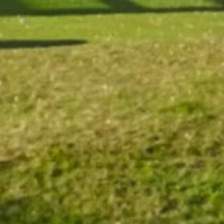
und Squashcourt in Carona
ia Link
Link kopieren
irekt teilen