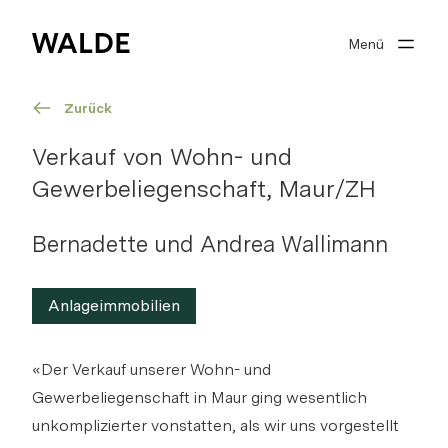
Menü
Immobilienwelt
Immobilienwissen
Zurück
Über Walde
Verkauf von Wohn- und
Gewerbeliegenschaft, Maur/ZH
Gut beraten
Bernadette und Andrea Wallimann
Anlageimmobilien
Suchprofil
0
Merkliste
«Der Verkauf unserer Wohn- und
Gewerbeliegenschaft in Maur ging wesentlich
Anmelden
unkomplizierter vonstatten, als wir uns vorgestellt