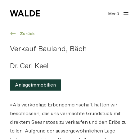
Menü
Immobilienwelt
Immobilienwissen
Zurück
Über Walde
Verkauf Bauland, Bäch
Gut beraten
Dr. Carl Keel
Anlageimmobilien
Suchprofil
«Als vierköpfige Erbengemeinschaft hatten wir
0
Merkliste
beschlossen, das uns vermachte Grundstück mit
direktem Seeanstoss zu verkaufen und den Erlös zu
Anmelden
teilen. Aufgrund der aussergewöhnlichen Lage