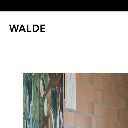
Immobilienwelt
Immobilienwissen
Bitte anme
Kaufen und mieten
Merkliste z
Verkaufen
Erfolgsgeschichten
Login