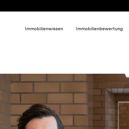
Immobilienwissen
Immobilienbewertung
Über Walde
Das Unternehmen
lden, um
Unser Team
u erstellen.
Soziales Engagement
Karriere und Jobs