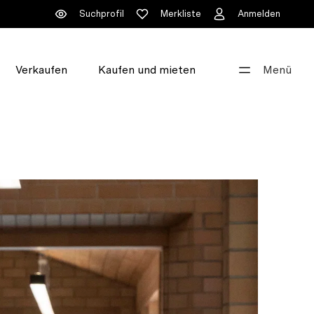
Suchprofil
Merkliste
Anmelden
Verkaufen
Kaufen und mieten
Menü
Gut beraten
+41 44 396 60 60
info@walde.ch
Unsere Standorte