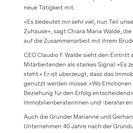
neue Tätigkeit mit.
«Es bedeutet mir sehr viel, nun Teil un
Zuhause», sagt Chiara Maria Walde, die a
auf die Zusammenarbeit mit ihrem Brude
CEO Claudio F. Walde sieht den Eintri
Mitarbeitenden als starkes Signal: «Es
steht.» Er ist überzeugt, dass das Immob
V
genutzt werden müsse: «Wo Emotionen im 
Beziehung für den Erfolg entscheidend».
Immobilienberaterinnen und -berater en
Auch die Gründer Marianne und Gerhard E
Unternehmen 40 Jahre nach der Gründung
D