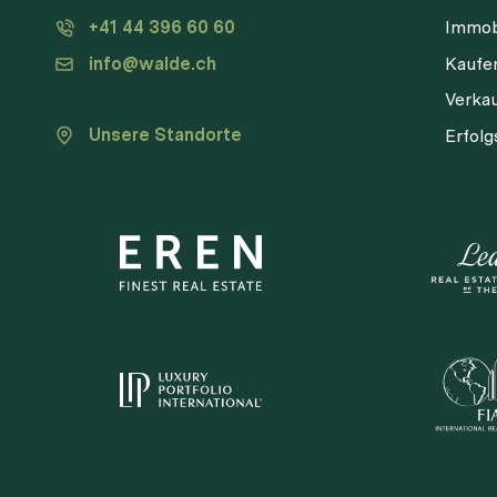
+41 44 396 60 60
Immob
info@walde.ch
Kaufe
Verka
Unsere Standorte
Erfol