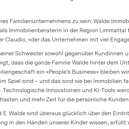
seres Familienunternehmens zu sein. Walde Immobi
ls Immobilienberaterin in der Region Limmattal t
Medienmitteilung: 40 Jahre
r Claudio, «der das Unternehmen mit viel Engage
Walde Immobilien –
tt seiner Schwester sowohl gegenüber Kundinnen
Familiengeneration vereint
 zeigt, dass die ganze Familie Walde hinter dem
iliengeschäft ein «People’s Business» bleiben wird
ia Link
Spiel sind – und das sind sie bei Immobilien fas
 Technologische Innovationen und KI-Tools werde
Link kopieren
tlasten und mehr Zeit für die persönliche Kunde
. Walde sind überaus glücklich über den Eintritt
 in den Händen unserer Kinder wissen, erfüllt un
irekt teilen