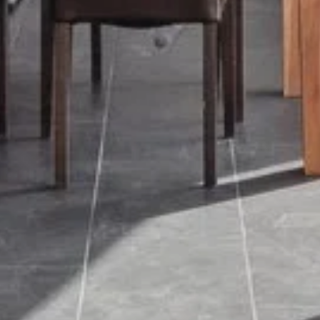
bester Lage
ia Link
Link kopieren
irekt teilen