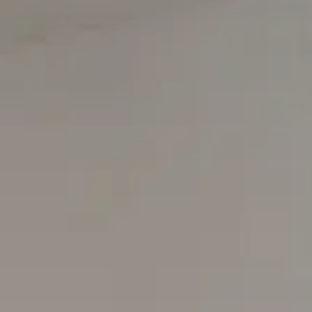
Für Details bitte registrieren
Nach Ihrer Registrierung können Sie alle
verfügbaren Informationen wie Dokumentationen,
Grundrisse und Touren zum Download freischalten
sowie Suchprofile erstellen.
Haben Sie bereits ein Konto?
Anmelden
Dokumentation
Grundriss