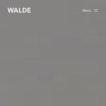
Menü
Verkaufen
Kaufen
Unser Team
zu Walde Immobilien
Suchprofil
Anmelden