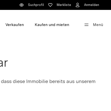
Suchprofil
Merkliste
Anmelden
Verkaufen
Kaufen und mieten
Menü
Gut beraten
+41 44 396 60 60
ar
info@walde.ch
Unsere Standorte
 dass diese Immobilie bereits aus unserem