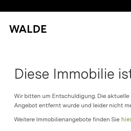
Immobilienwelt
Immobilienwissen
Diese Immobilie is
Bitte anme
Kaufen und mieten
Merkliste z
Verkaufen
Wir bitten um Entschuldigung. Die aktuelle
Erfolgsgeschichten
Angebot entfernt wurde und leider nicht me
Login
Weitere Immobilienangebote finden Sie
hier