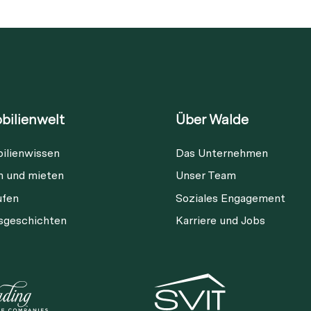
bilienwelt
Über Walde
ilienwissen
Das Unternehmen
Diese Immobilie ist nicht mehr
n und mieten
Unser Team
verfügbar
ufen
Soziales Engagement
gsgeschichten
Karriere und Jobs
ia Link
Link kopieren