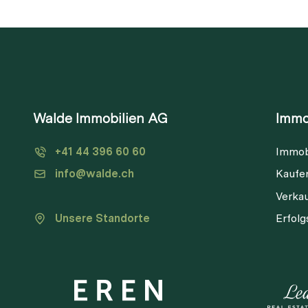
Walde Immobilien AG
Immo
+41 44 396 60 60
Immob
info@walde.ch
Kaufe
Verka
Unsere Standorte
Erfol
V