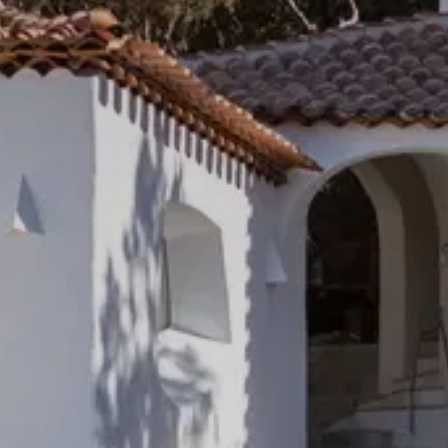
Für Details bitte registrieren
Nach Ihrer Registrierung können Sie alle
verfügbaren Informationen wie Dokumentationen,
Grundrisse und Touren zum Download freischalten
sowie Suchprofile erstellen.
Haben Sie bereits ein Konto?
Anmelden
Dokumentation
Grundriss