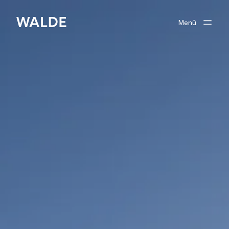
Menü
Verkaufen
Kaufen
Unser Team
zu Walde Immobilien
Suchprofil
Anmelden