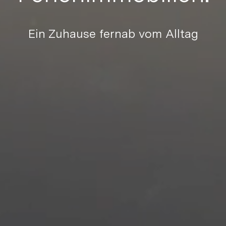
ia Link
Ein Zuhause fernab vom Alltag
Link kopieren
irekt teilen