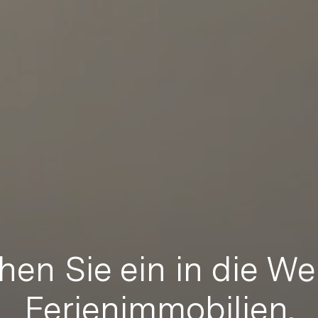
en Sie ein in die We
Ferienimmobilien.
Ferienimmobilien