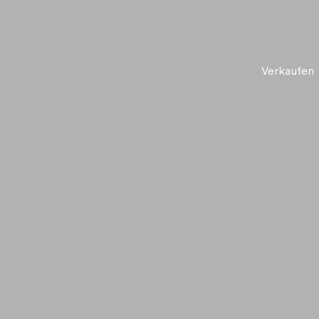
Verkaufen
lden, um
u erstellen.