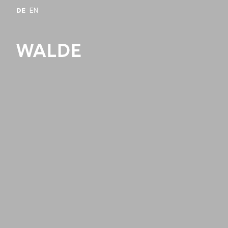
DE
EN
Bitte anme
Merkliste z
Login