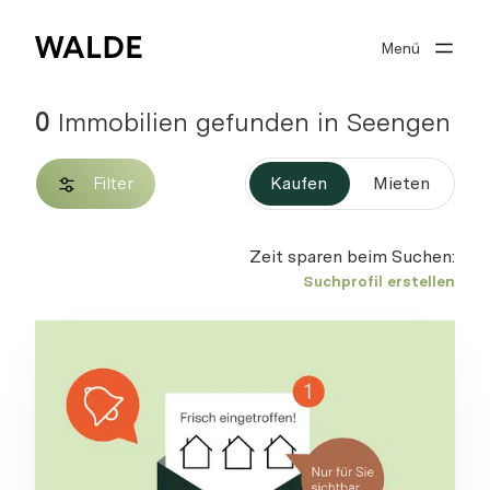
Menü
Immobilienwelt
Immobilienwissen
0
Immobilien gefunden in Seengen
Über Walde
Filter
Kaufen
Mieten
Gut beraten
Zeit sparen beim Suchen:
Suchprofil erstellen
Suchprofil
0
Merkliste
Anmelden