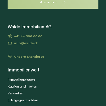
Anmelden
Diese Immobilie ist nicht mehr
verfügbar
Bitte anmelden, um Merkliste zu
Walde Immobilien AG
Via Link
erstellen.
+41 44 396 60 60
Login
info@walde.ch
Unsere Standorte
Link kopieren
Immobilienwelt
Direkt teilen
Immobilienwissen
Kaufen und mieten
Verkaufen
Erfolgsgeschichten