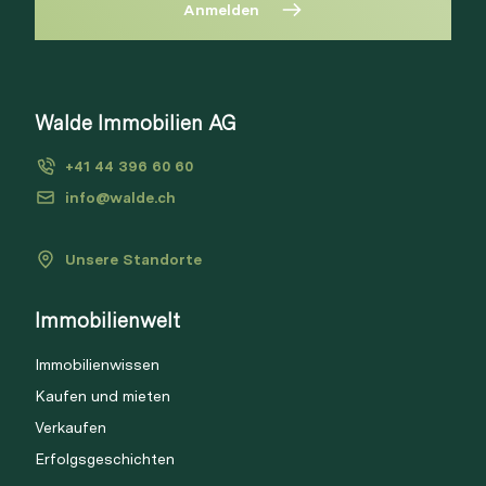
Anmelden
Diese Immobilie ist nicht mehr
verfügbar
Bitte anmelden, um Merkliste zu
Walde Immobilien AG
Via Link
erstellen.
+41 44 396 60 60
Login
info@walde.ch
Unsere Standorte
Link kopieren
Immobilienwelt
Direkt teilen
Immobilienwissen
Kaufen und mieten
Verkaufen
Erfolgsgeschichten