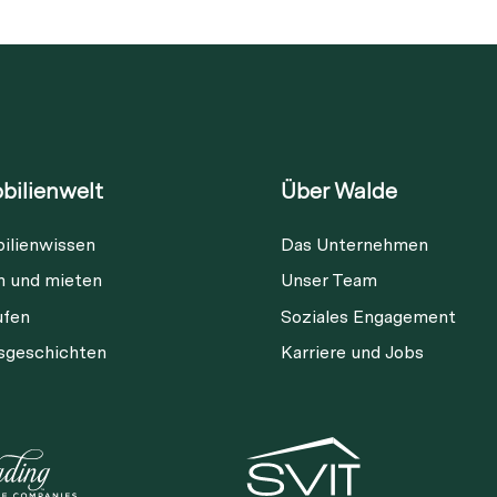
bilienwelt
Über Walde
ilienwissen
Das Unternehmen
Diese Immobilie ist nicht mehr
n und mieten
Unser Team
verfügbar
ufen
Soziales Engagement
gsgeschichten
Karriere und Jobs
ia Link
Link kopieren