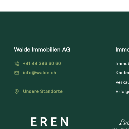
Walde Immobilien AG
Immo
+41 44 396 60 60
Immob
info@walde.ch
Kaufe
Verka
Unsere Standorte
Erfol
V