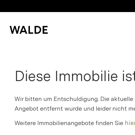
Immobilienwelt
Immobilienwissen
Diese Immobilie is
Bitte anme
Kaufen und mieten
Merkliste z
Verkaufen
Wir bitten um Entschuldigung. Die aktuelle
Erfolgsgeschichten
Angebot entfernt wurde und leider nicht me
Login
Weitere Immobilienangebote finden Sie
hier