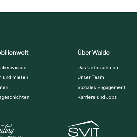
bilienwelt
Über Walde
ilienwissen
Das Unternehmen
Diese Immobilie ist nicht mehr
n und mieten
Unser Team
verfügbar
ufen
Soziales Engagement
gsgeschichten
Karriere und Jobs
ia Link
Link kopieren