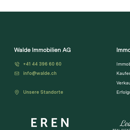
Walde Immobilien AG
Immo
+41 44 396 60 60
Immob
info@walde.ch
Kaufe
Verka
Unsere Standorte
Erfol
V