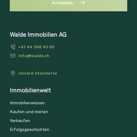
Anmelden
Diese Immobilie ist nicht mehr
verfügbar
Bitte anmelden, um Merkliste zu
Walde Immobilien AG
Via Link
erstellen.
+41 44 396 60 60
Login
info@walde.ch
Unsere Standorte
Link kopieren
Immobilienwelt
Direkt teilen
Immobilienwissen
Kaufen und mieten
Verkaufen
Erfolgsgeschichten