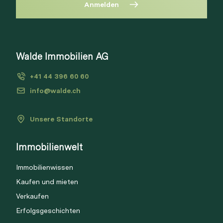
Anmelden
Diese Immobilie ist nicht mehr
verfügbar
Bitte anmelden, um Merkliste zu
Walde Immobilien AG
Via Link
erstellen.
+41 44 396 60 60
Login
info@walde.ch
Unsere Standorte
Link kopieren
Immobilienwelt
Direkt teilen
Immobilienwissen
Kaufen und mieten
Verkaufen
Erfolgsgeschichten