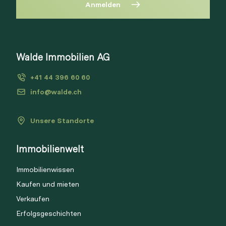
Anmelden
Diese Immobilie ist nicht mehr
verfügbar
Bitte anmelden, um Merkliste zu
Walde Immobilien AG
Via Link
erstellen.
+41 44 396 60 60
Login
info@walde.ch
Unsere Standorte
Link kopieren
Immobilienwelt
Direkt teilen
Immobilienwissen
Kaufen und mieten
Verkaufen
Erfolgsgeschichten