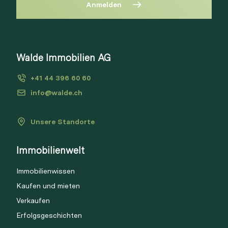
Anmelden
Diese Immobilie ist nicht mehr
verfügbar
Bitte anmelden, um Merkliste zu
Walde Immobilien AG
Via Link
erstellen.
+41 44 396 60 60
Login
info@walde.ch
Unsere Standorte
Link kopieren
Immobilienwelt
Direkt teilen
Immobilienwissen
Kaufen und mieten
Verkaufen
Erfolgsgeschichten