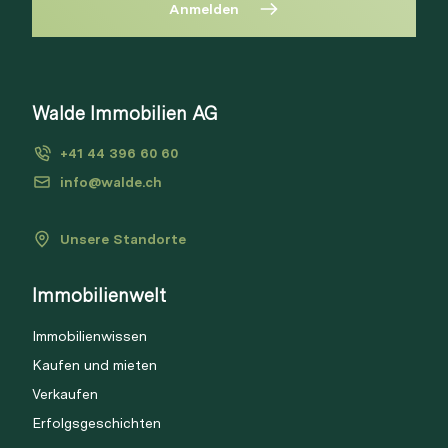
Anmelden
Diese Immobilie ist nicht mehr
verfügbar
Bitte anmelden, um Merkliste zu
Walde Immobilien AG
Via Link
erstellen.
+41 44 396 60 60
Login
info@walde.ch
Unsere Standorte
Link kopieren
Immobilienwelt
Direkt teilen
Immobilienwissen
Kaufen und mieten
Verkaufen
Erfolgsgeschichten