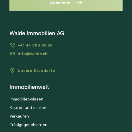
Anmelden
Diese Immobilie ist nicht mehr
verfügbar
Bitte anmelden, um Merkliste zu
Walde Immobilien AG
Via Link
erstellen.
+41 44 396 60 60
Login
info@walde.ch
Unsere Standorte
Link kopieren
Immobilienwelt
Direkt teilen
Immobilienwissen
Kaufen und mieten
Verkaufen
Erfolgsgeschichten